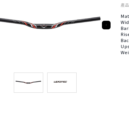
產
Ma
Wi
Ba
Ri
Ba
Up
We