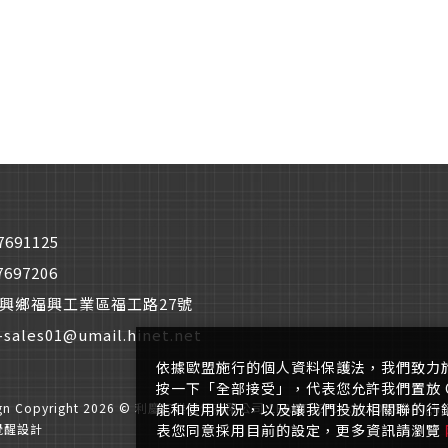
僅必需的
Cookies
同意
7691125
7697206
興鄉福興工業區福工路27號
-sales01@umail.hinet.net
依據歐盟施行的個人資料保護法，我們致力
按一下「全部接受」，代表您允許我們置放 C
能和使用狀況，以及讓我們投放相關聯的行銷內
ign
Copyright 2026 © 利慶工業股份有限公司 LEADTEC CO., LTD.
All Righ
表您同意採用目前的設定，更多資訊請瀏覽
覺醒設計