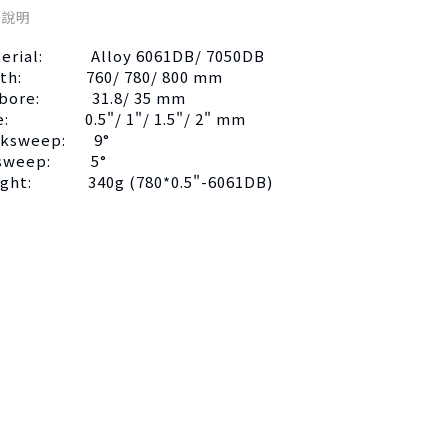
品說明
terial: Alloy 6061DB/ 7050DB
dth: 760/ 780/ 800 mm
rbore: 31.8/ 35 mm
se: 0.5"/ 1"/ 1.5"/ 2" mm
cksweep: 9°
sweep: 5°
ight: 340g (780*0.5"-6061DB)