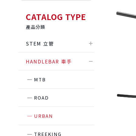
CATALOG TYPE
產品分類
STEM 立管
HANDLEBAR 車手
MTB
ROAD
URBAN
TREEKING