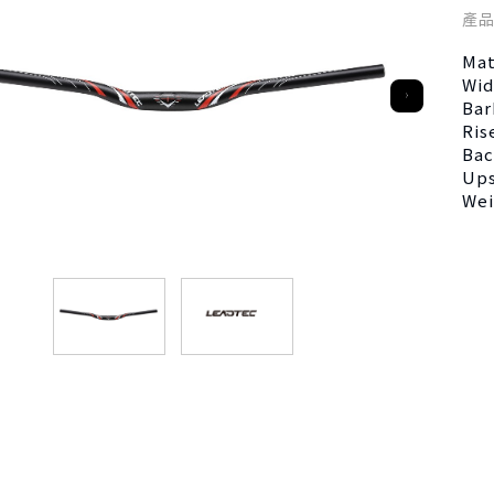
產
Mat
Wi
Ba
Ri
Ba
Up
We