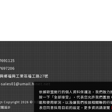
僅必需的
Cookies
同意
7691125
7697206
興鄉福興工業區福工路27號
-sales01@umail.hinet.net
依據歐盟施行的個人資料保護法，我們致力
按一下「全部接受」，代表您允許我們置放 C
能和使用狀況，以及讓我們投放相關聯的行銷內
ign
Copyright 2026 © 利慶工業股份有限公司 LEADTEC CO., LTD.
All Righ
表您同意採用目前的設定，更多資訊請瀏覽
覺醒設計