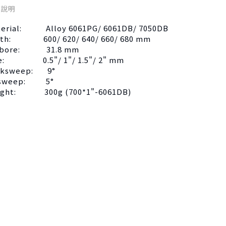
品說明
erial: Alloy 6061PG/ 6061DB/ 7050DB
dth: 600/ 620/ 640/ 660/ 680 mm
rbore: 31.8 mm
se: 0.5"/ 1"/ 1.5"/ 2" mm
cksweep: 9°
sweep: 5°
ight: 300g (700*1"-6061DB)