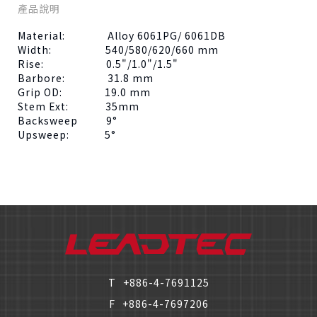
產品說明
Material: Alloy 6061PG/ 6061DB
Width: 540/580/620/660 mm
Rise: 0.5"/1.0"/1.5"
Barbore: 31.8 mm
Grip OD: 19.0 mm
Stem Ext: 35mm
Backsweep 9°
Upsweep: 5°
僅必需的
Cookies
同意
T
+886-4-7691125
F
+886-4-7697206